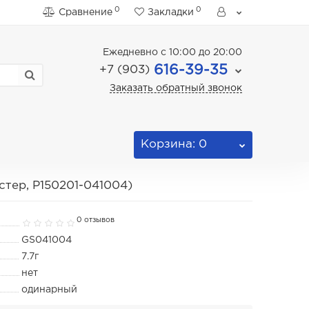
0
0
Сравнение
Закладки
Ежедневно с 10:00 до 20:00
616-39-35
+7 (903)
Заказать обратный звонок
Корзина
: 0
тер, P150201-041004)
0 отзывов
GS041004
7.7г
нет
одинарный