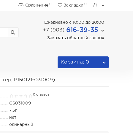
0
0
Сравнение
Закладки
Ежедневно с 10:00 до 20:00
616-39-35
+7 (903)
Заказать обратный звонок
Корзина
: 0
тер, P150121-031009)
0 отзывов
GS031009
7.5г
нет
одинарный