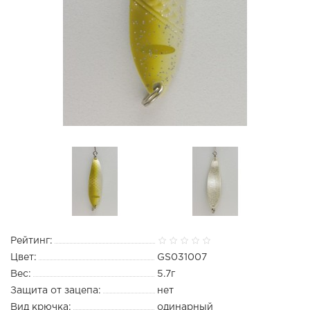
Рейтинг:
Цвет:
GS031007
Вес:
5.7г
Защита от зацепа:
нет
Вид крючка:
одинарный