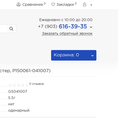
0
0
Сравнение
Закладки
Ежедневно с 10:00 до 20:00
616-39-35
+7 (903)
Заказать обратный звонок
Корзина
: 0
тер, P150061-041007)
0 отзывов
GS041007
5.5г
нет
одинарный