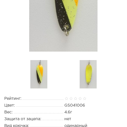
Рейтинг:
Цвет:
GS041006
Вес:
4.6г
Защита от зацепа:
нет
Вид крючка:
одинарный