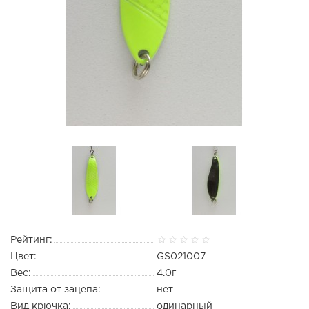
Рейтинг:
Цвет:
GS021007
Вес:
4.0г
Защита от зацепа:
нет
Вид крючка:
одинарный