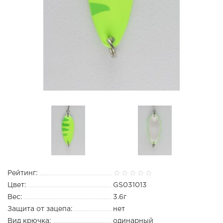
Рейтинг:
Цвет:
GS031013
Вес:
3.6г
Защита от зацепа:
нет
Вид крючка:
одинарный