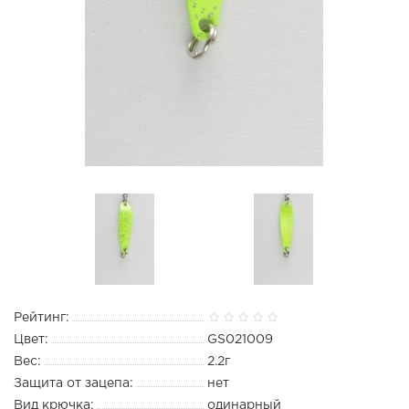
Рейтинг:
Цвет:
GS021009
Вес:
2.2г
Защита от зацепа:
нет
Вид крючка:
одинарный