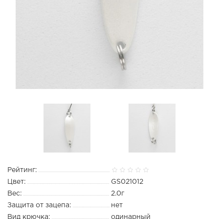
Рейтинг:
Цвет:
GS021012
Вес:
2.0г
Защита от зацепа:
нет
Вид крючка:
одинарный