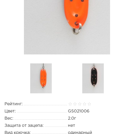
Рейтинг:
Цвет:
GS021006
Вес:
2.0г
Защита от зацепа:
нет
Вид крючка:
одинарный