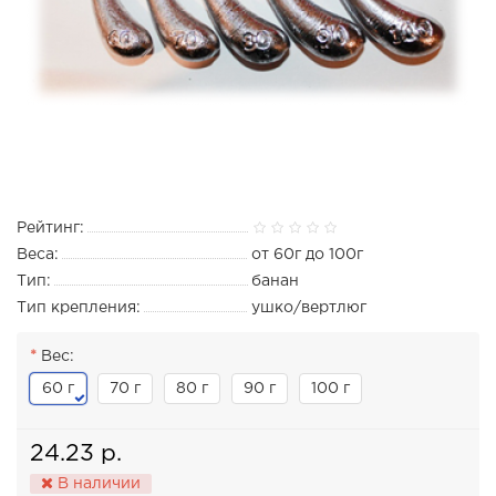
Рейтинг:
Веса:
от 60г до 100г
Тип:
банан
Тип крепления:
ушко/вертлюг
Вес:
60 г
70 г
80 г
90 г
100 г
24.23 р.
В наличии