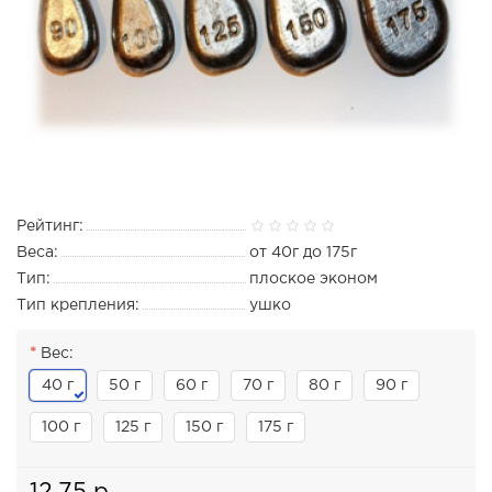
Рейтинг:
Веса:
от 40г до 175г
Тип:
плоское эконом
Тип крепления:
ушко
Вес:
40 г
50 г
60 г
70 г
80 г
90 г
100 г
125 г
150 г
175 г